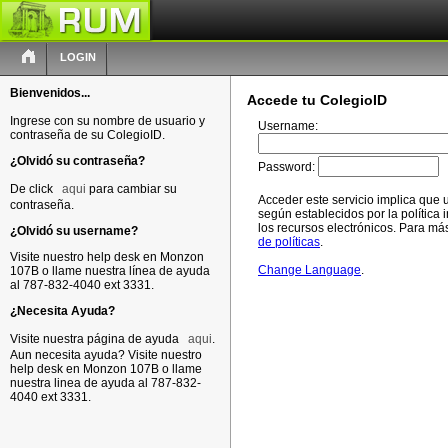
LOGIN
Bienvenidos...
Accede tu ColegioID
Ingrese con su nombre de usuario y
Username:
contraseña de su ColegioID.
¿Olvidó su contraseña?
Password:
De click
aqui
para cambiar su
Acceder este servicio implica que 
contraseña.
según establecidos por la política i
los recursos electrónicos. Para más
¿Olvidó su username?
de políticas
.
Visite nuestro help desk en Monzon
Change Language
.
107B o llame nuestra línea de ayuda
al 787-832-4040 ext 3331.
¿Necesita Ayuda?
Visite nuestra página de ayuda
aqui
.
Aun necesita ayuda? Visite nuestro
help desk en Monzon 107B o llame
nuestra linea de ayuda al 787-832-
4040 ext 3331.