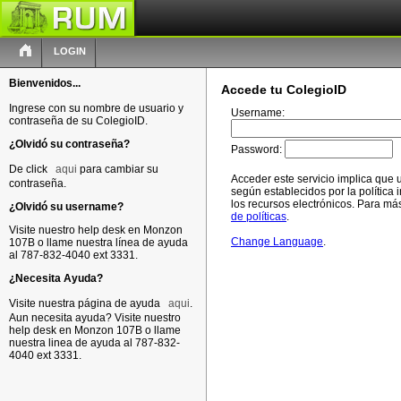
LOGIN
Bienvenidos...
Accede tu ColegioID
Ingrese con su nombre de usuario y
Username:
contraseña de su ColegioID.
¿Olvidó su contraseña?
Password:
De click
aqui
para cambiar su
Acceder este servicio implica que 
contraseña.
según establecidos por la política i
los recursos electrónicos. Para más
¿Olvidó su username?
de políticas
.
Visite nuestro help desk en Monzon
Change Language
.
107B o llame nuestra línea de ayuda
al 787-832-4040 ext 3331.
¿Necesita Ayuda?
Visite nuestra página de ayuda
aqui
.
Aun necesita ayuda? Visite nuestro
help desk en Monzon 107B o llame
nuestra linea de ayuda al 787-832-
4040 ext 3331.